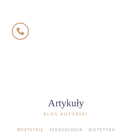
telefonicznego
500 504 600
Telefon czynny od 8:00 do 22:00
7 dni w tygodniu
Artykuły
BLOG AUTORSKI
WSZYSTKIE
SEKSUOLOGIA
DIETETYKA