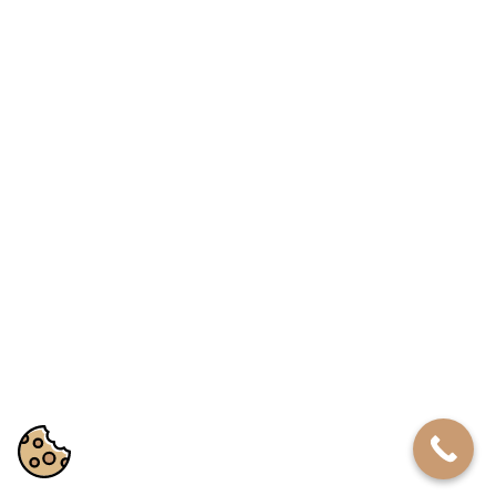
17 CZERWCA 2026
Wypalenie zawodowe – jak
rozpoznać syndrom burnout i kiedy
udać się po pomoc?