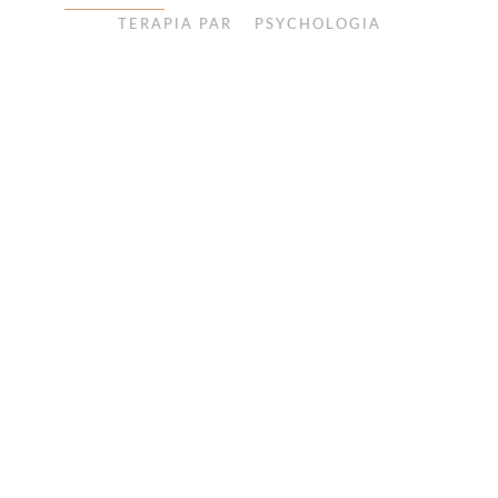
TERAPIA PAR
PSYCHOLOGIA
13 LIPCA 2026
Kiedy spadek libido staje się