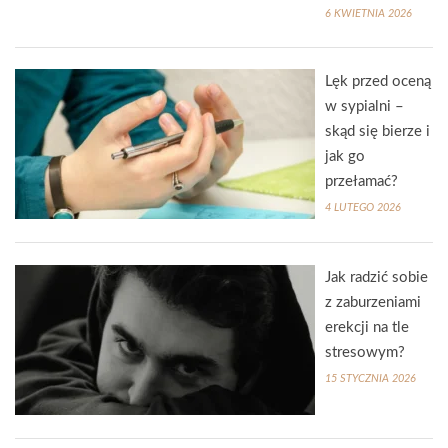
6 KWIETNIA 2026
Lęk przed oceną
w sypialni –
skąd się bierze i
jak go
przełamać?
4 LUTEGO 2026
Jak radzić sobie
z zaburzeniami
erekcji na tle
stresowym?
15 STYCZNIA 2026