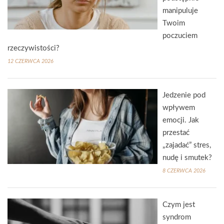
manipuluje
Twoim
poczuciem
rzeczywistości?
12 CZERWCA 2026
Jedzenie pod
wpływem
emocji. Jak
przestać
„zajadać” stres,
nudę i smutek?
8 CZERWCA 2026
Czym jest
syndrom