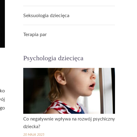
Seksuologia dziecięca
Terapia par
Psychologia dziecięca
cko
wój
ego
Co negatywnie wpływa na rozwój psychiczny
dziecka?
20 MAJA 2025