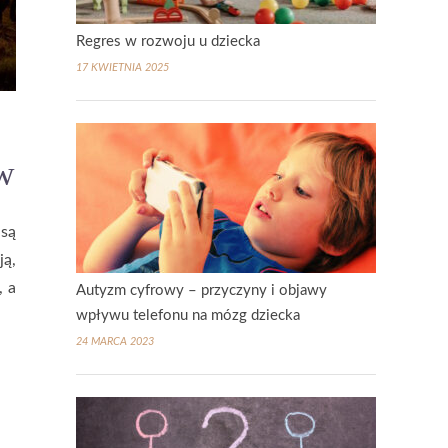
Regres w rozwoju u dziecka
17 KWIETNIA 2025
ów
 są
ją,
, a
Autyzm cyfrowy – przyczyny i objawy
wpływu telefonu na mózg dziecka
24 MARCA 2023