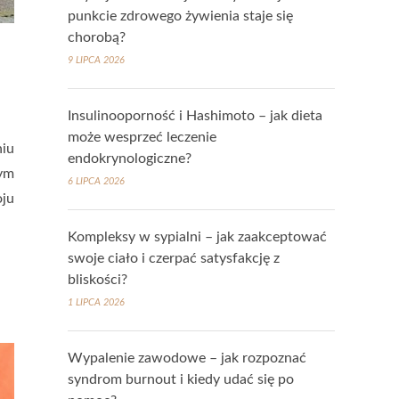
punkcie zdrowego żywienia staje się
chorobą?
9 LIPCA 2026
Insulinooporność i Hashimoto – jak dieta
może wesprzeć leczenie
niu
endokrynologiczne?
nym
6 LIPCA 2026
oju
Kompleksy w sypialni – jak zaakceptować
swoje ciało i czerpać satysfakcję z
bliskości?
1 LIPCA 2026
Wypalenie zawodowe – jak rozpoznać
syndrom burnout i kiedy udać się po