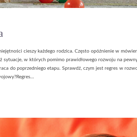
a
iejętności cieszy każdego rodzica. Często opóźnienie w mówie
ież sytuacje, w których pomimo prawidłowego rozwoju na pew
raca do poprzedniego etapu. Sprawdź, czym jest regres w rozw
zwojowy?Regres…