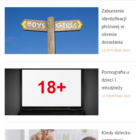
Zaburzenia
identyfikacji
płciowej w
okresie
dorastania
13 STYCZNIA 2023
Pornografia u
dzieci i
młodzieży
12 KWIETNIA 2022
Kiedy dziecko