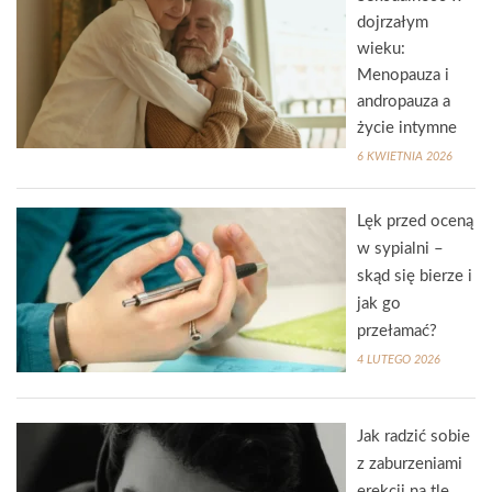
dojrzałym
wieku:
Menopauza i
andropauza a
życie intymne
6 KWIETNIA 2026
Lęk przed oceną
w sypialni –
skąd się bierze i
jak go
przełamać?
4 LUTEGO 2026
Jak radzić sobie
z zaburzeniami
erekcji na tle