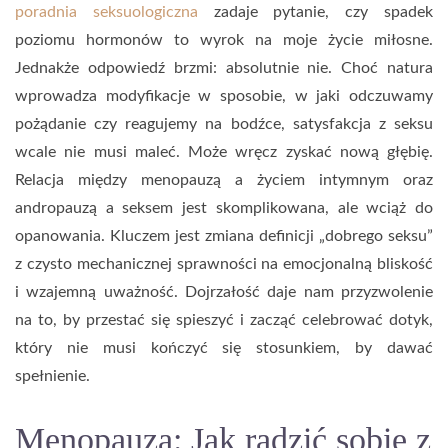
poradnia seksuologiczna
zadaje pytanie, czy spadek
poziomu hormonów to wyrok na moje życie miłosne.
Jednakże odpowiedź brzmi: absolutnie nie. Choć natura
wprowadza modyfikacje w sposobie, w jaki odczuwamy
pożądanie czy reagujemy na bodźce, satysfakcja z seksu
wcale nie musi maleć. Może wręcz zyskać nową głębię.
Relacja między menopauzą a życiem intymnym oraz
andropauzą a seksem jest skomplikowana, ale wciąż do
opanowania. Kluczem jest zmiana definicji „dobrego seksu”
z czysto mechanicznej sprawności na emocjonalną bliskość
i wzajemną uważność. Dojrzałość daje nam przyzwolenie
na to, by przestać się spieszyć i zacząć celebrować dotyk,
który nie musi kończyć się stosunkiem, by dawać
spełnienie.
Menopauza: Jak radzić sobie z